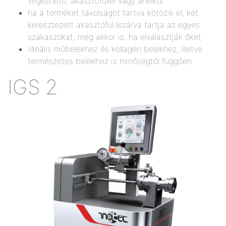
végezhető, akasztófüllel vagy anélkül
ha a terméket távolságot tartva kötözik el, két
keresztezett akasztófül lezárva tartja az egyes
szakaszokat, még akkor is, ha elválasztják őket
ideális műbelekhez és kollagén belekhez, illetve
természetes belekhez is minőségtől függően
IGS 2