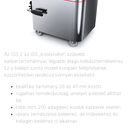
Az IGS 2 az IG5 „kistestvére”, szűkebb
kalibertartománnyal, lágyabb állagú kolbásztermékekhez.
Ez a belépő szintű modell kompakt felépítésének
köszönhetően rendkívül könnyen kezelhető.
beállítási tartomány 28 és 45 mm között
rugalmas terméktávolság, amelyet a kezelő állíthat
be
több mint 200 adag/perc kisebb kaliberek esetén
ideális természetes belekhez, de műbelekhez és
kollagén belekhez is alkalmas