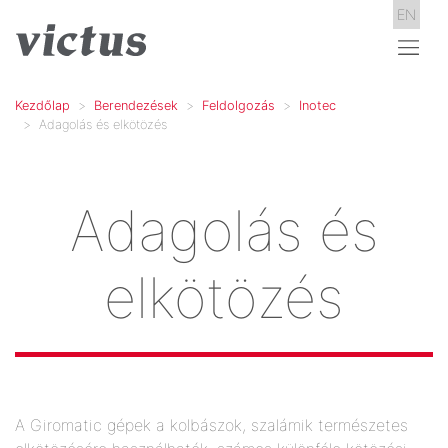
EN
Kezdőlap
Berendezések
Feldolgozás
Inotec
Adagolás és elkötözés
Adagolás és
elkötözés
A Giromatic gépek a kolbászok, szalámik természetes