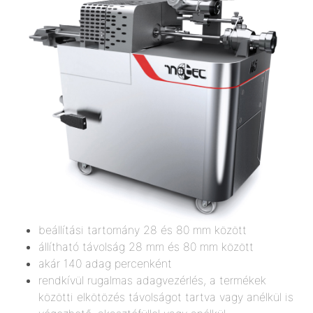
beállítási tartomány 28 és 80 mm között
állítható távolság 28 mm és 80 mm között
akár 140 adag percenként
rendkívül rugalmas adagvezérlés, a termékek
közötti elkötözés távolságot tartva vagy anélkül is