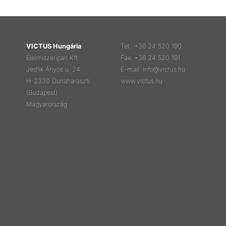
VICTUS Hungária
Tel.: +36 24 520 190
Élelmiszeripari Kft.
Fax: +36 24 520 191
Jedlik Ányos u. 24.
E-mail: info@victus.hu
H-2330 Dunaharaszti
www.victus.hu
(Budapest)
Magyarország