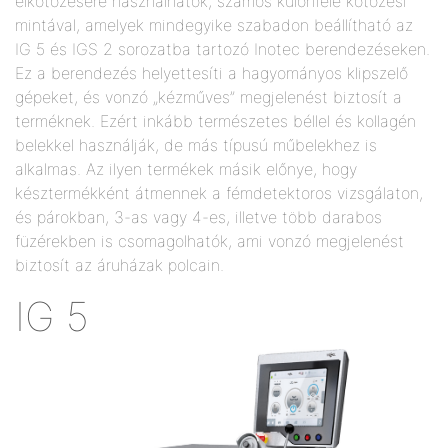
elkötözésére használhatók, számos különféle kötözési
mintával, amelyek mindegyike szabadon beállítható az
IG 5 és IGS 2 sorozatba tartozó Inotec berendezéseken.
Ez a berendezés helyettesíti a hagyományos klipszelő
gépeket, és vonzó „kézműves” megjelenést biztosít a
terméknek. Ezért inkább természetes béllel és kollagén
belekkel használják, de más típusú műbelekhez is
alkalmas. Az ilyen termékek másik előnye, hogy
késztermékként átmennek a fémdetektoros vizsgálaton,
és párokban, 3-as vagy 4-es, illetve több darabos
füzérekben is csomagolhatók, ami vonzó megjelenést
biztosít az áruházak polcain.
IG 5